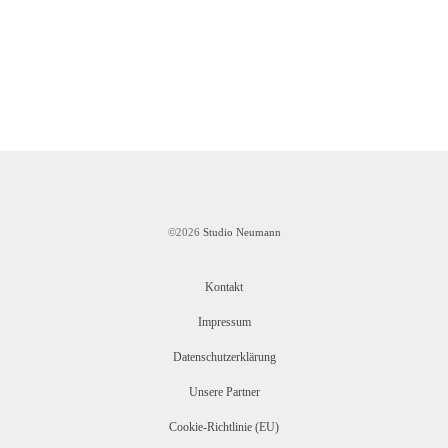
Heft 3.15 Thema:
CD 3.15 – Download
Romantik
16,95
€
8,90
€
©2026
Studio Neumann
Kontakt
Impressum
Datenschutzerklärung
Unsere Partner
Cookie-Richtlinie (EU)