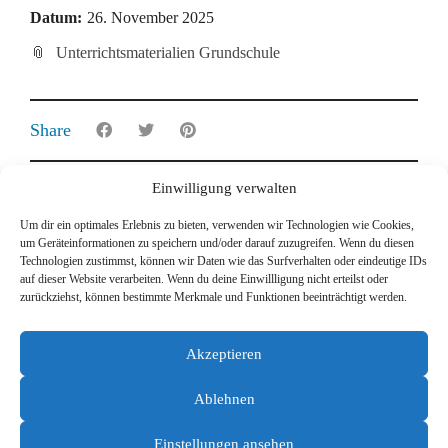
Datum:
26. November 2025
Unterrichtsmaterialien Grundschule
Share
Einwilligung verwalten
Um dir ein optimales Erlebnis zu bieten, verwenden wir Technologien wie Cookies,
um Geräteinformationen zu speichern und/oder darauf zuzugreifen. Wenn du diesen
Technologien zustimmst, können wir Daten wie das Surfverhalten oder eindeutige IDs
auf dieser Website verarbeiten. Wenn du deine Einwillligung nicht erteilst oder
©2026
Studio Neumann
zurückziehst, können bestimmte Merkmale und Funktionen beeinträchtigt werden.
Kontakt
Akzeptieren
Impressum
Ablehnen
Datenschutzerklärung
Unsere Partner
Einstellungen ansehen