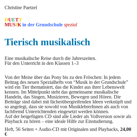
Christine Paetzel
D
U
E
T
T
MUS
I
K
in der Grundschule
spezial
Tierisch musikalisch
Eine musikalische Reise durch die Jahreszeiten.
Für den Unterricht in den Klassen 1–3
Von der Meise über das Pony bis zu den Fröschen: In jedem
Beitrag des neuen Spezialhefts von “Musik in der Grundschule”
wird ein Tier thematisiert, das die Kinder aus ihrer Lebenswelt
kennen. Im Mittelpunkt steht das gemeinsame musikalische
Handeln, das Singen, Musizieren, Bewegen und Hören. Die
Beiträge sind dabei mit fächerübergreifenden Ideen verknüpft und
so angelegt, dass sie sowohl von MusiklehrerInnen als auch von
fachfremd Unterrichtenden eingesetzt werden können.
Auf der beigefügten CD sind alle Lieder als Vollversion sowie als
Playback zu hören – eine ideale Hilfe zur Einstudierung.
Heft, 56 Seiten + Audio-CD mit Originalen und Playbacks,
24,00
€