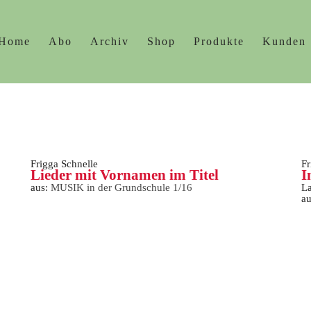
Home
Abo
Archiv
Shop
Produkte
Kunden
Frigga Schnelle
Fr
Lieder mit Vornamen im Titel
I
aus:
MUSIK in der Grundschule 1/16
La
a