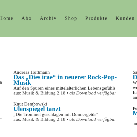
Home
Abo
Archiv
Shop
Produkte
Kunden
Andreas Höftmann
S
Das „Dies irae“ in neuerer Rock-Pop-
D
Musik
it
Wi
we
Auf den Spuren eines mittelalterlichen Lebensgefühls
Ei
aus:
Musik & Bildung 2.18
•
als Download verfügbar
a
Knut Dembowski
Ulenspiegel tanzt
Pe
M
„Die Trommel geschlagen mit Donnergetös“
– 
“
aus:
Musik & Bildung 2.18
•
als Download verfügbar
a