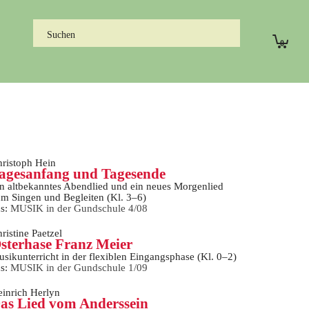
0
ristoph Hein
agesanfang und Tagesende
n altbekanntes Abendlied und ein neues Morgenlied
m Singen und Begleiten (Kl. 3–6)
us:
MUSIK in der Gundschule 4/08
ristine Paetzel
sterhase Franz Meier
sikunterricht in der flexiblen Eingangsphase (Kl. 0–2)
us:
MUSIK in der Gundschule 1/09
inrich Herlyn
as Lied vom Anderssein