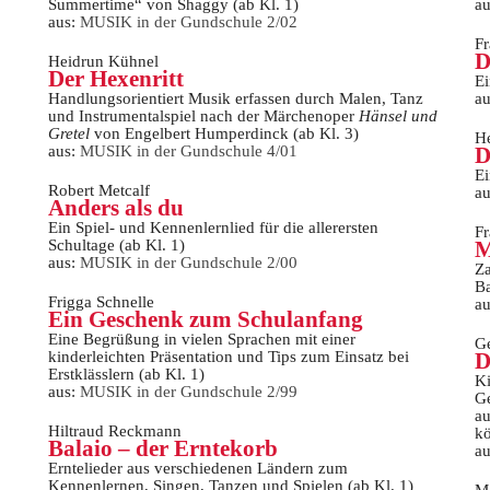
Summertime“ von Shaggy (ab Kl. 1)
a
aus:
MUSIK in der Gundschule 2/02
Fr
D
Heidrun Kühnel
Der Hexenritt
Ei
Handlungsorientiert Musik erfassen durch Malen, Tanz
a
und Instrumentalspiel nach der Märchenoper
Hänsel und
Gretel
von Engelbert Humperdinck (ab Kl. 3)
He
aus:
MUSIK in der Gundschule 4/01
D
Ei
Robert Metcalf
a
Anders als du
Ein Spiel- und Kennenlernlied für die allerersten
Fr
Schultage (ab Kl. 1)
M
aus:
MUSIK in der Gundschule 2/00
Za
Ba
Frigga Schnelle
a
Ein Geschenk zum Schulanfang
Eine Begrüßung in vielen Sprachen mit einer
Ge
kinderleichten Präsentation und Tips zum Einsatz bei
D
Erstklässlern (ab Kl. 1)
Ki
aus:
MUSIK in der Gundschule 2/99
Ge
au
Hiltraud Reckmann
kö
Balaio – der Erntekorb
a
Erntelieder aus verschiedenen Ländern zum
Kennenlernen, Singen, Tanzen und Spielen (ab Kl. 1)