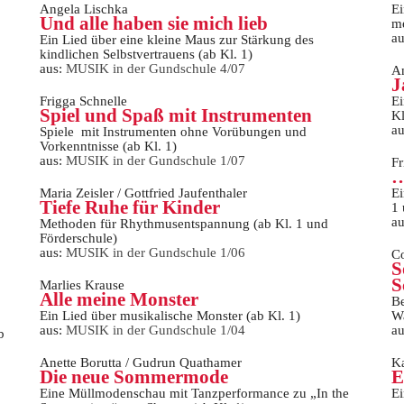
Angela Lischka
Ei
Und alle haben sie mich lieb
me
a
Ein Lied über eine kleine Maus zur Stärkung des
kindlichen Selbstvertrauens (ab Kl. 1)
aus:
MUSIK in der Gundschule 4/07
An
J
Frigga Schnelle
Ei
Spiel und Spaß mit Instrumenten
Kl
a
Spiele mit Instrumenten ohne Vorübungen und
Vorkenntnisse (ab Kl. 1)
aus:
MUSIK in der Gundschule 1/07
Fr
…
Maria Zeisler / Gottfried Jaufenthaler
Ei
Tiefe Ruhe für Kinder
1 
a
Methoden für Rhythmusentspannung (ab Kl. 1 und
Förderschule)
aus:
MUSIK in der Gundschule 1/06
C
S
S
Marlies Krause
Alle meine Monster
Be
Ein Lied über musikalische Monster (ab Kl. 1)
Wa
aus:
MUSIK in der Gundschule 1/04
a
b
Anette Borutta / Gudrun Quathamer
Ka
Die neue Sommermode
E
Eine Müllmodenschau mit Tanzperformance zu „In the
Ei