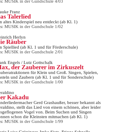
us:
MUSIK in der Gundschule 4/03
auke Franz
as Talerlied
n altes Kinderspiel neu entdeckt (ab Kl. 1)
us:
MUSIK in der Gundschule 1/02
inrich Herlyn
ie Räuber
n Spiellied (ab Kl. 1 und für Förderschule)
us:
MUSIK in der Gundschule 2/01
ank Engels / Lutz Gottschalk
ax, der Zauberer im Zirkuszelt
uberatraktionen für Klein und Groß. Singen, Spielen,
steln und Zaubern (ab Kl. 1 und für Sonderschule)
us:
MUSIK in der Gundschule 1/00
raldino
er Kakadu
nderliedermacher Gerd Grashaußer, besser bekannt als
raldino, stellt das Lied von einem schönen, aber leider
sgeflogenen Vogel von. Beim Suchen und Singen
nnen schon die Kleinsten mitmachen (ab Kl. 1)
us:
MUSIK in der Gundschule 1/99