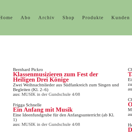
Home
Abo
Archiv
Shop
Produkte
Kunden
Bernhard Pickro
Ch
Klassenmusizieren zum Fest der
T
Heiligen Drei Könige
Ei
zu
Zwei Weihnachtslieder aus Südfankreich zum Singen und
a
Begleiten (Kl. 2–6)
aus:
MUSIK in der Gundschule 4/08
Ch
O
Frigga Schnelle
Ein Anfang mit Musik
Mu
a
Eine Ideenfundgrube für den Anfangsunterricht (ab Kl.
1)
aus:
MUSIK in der Gundschule 4/08
He
D