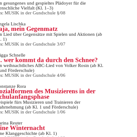
n gesungenes und gespieltes Plädoyer für die
nschliche Vielfalt (Kl. 1–3)
us:
MUSIK in der Gundschule §/08
gela Lischka
aja, mein Gegenmatz
n Lied über Gegensätze mit Spielen und Aktionen (ab
. 1)
us:
MUSIK in der Gundschule 3/07
igga Schnelle
 wer kommt da durch den Schnee?
n weihnachtliches ABC-Lied von Volker Rosin (ab Kl.
und Förderschule)
us:
MUSIK in der Gundschule 4/06
onstanze Rora
ozialformen des Musizierens in der
chulanfangsphase
ispiele fürs Musizieren und Trainieren der
hrnehmung (ab Kl. 1 und Förderschule)
us:
MUSIK in der Gundschule 1/06
rina Reuter
ine Winternacht
ne Klanggeschichte (ab Kl. 1)