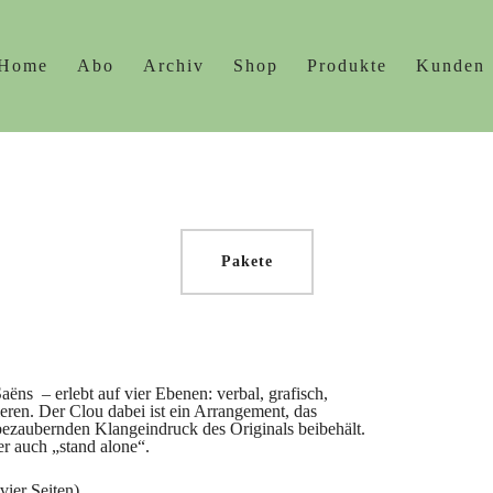
Home
Abo
Archiv
Shop
Produkte
Kunden
Pakete
Saëns
– erlebt auf vier Ebenen: verbal, grafisch,
eren. Der Clou dabei ist ein Arrangement, das
 bezaubernden Klangeindruck des Originals beibehält.
der auch „stand alone“.
vier Seiten)