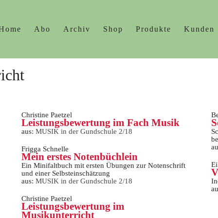
Home
Abo
Archiv
Shop
Produkte
Kunden
icht
Christine Paetzel
Be
Leistungsbewertung im Fach Musik
S
aus:
MUSIK in der Gundschule 2/18
Sc
be
a
Frigga Schnelle
Mein erstes Notenbüchlein
E
Ein Minifaltbuch mit ersten Übungen zur Notenschrift
V
und einer Selbsteinschätzung
aus:
MUSIK in der Gundschule 2/18
In
a
Christine Paetzel
Leistungsbewertung im
Musikunterricht